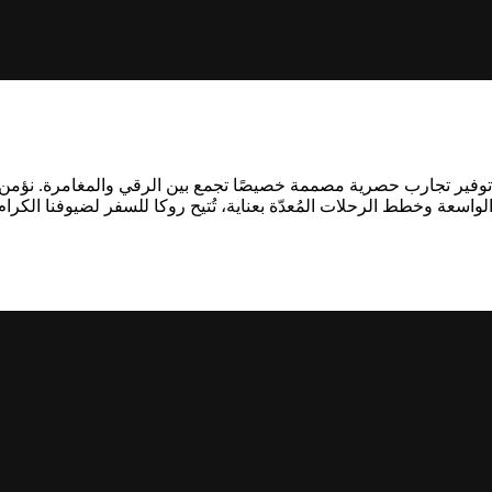
وفير تجارب حصرية مصممة خصيصًا تجمع بين الرقي والمغامرة. نؤمن ب
ة الواسعة وخطط الرحلات المُعدّة بعناية، تُتيح روكا للسفر لضيوفنا ال