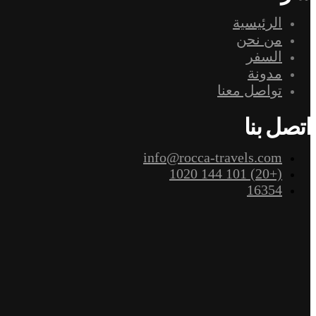
شركة
الرئيسية
من نحن
السفر
مدونة
تواصل معنا
اتصل بنا
info@rocca-travels.com
(+20) 101 144 1020
16354